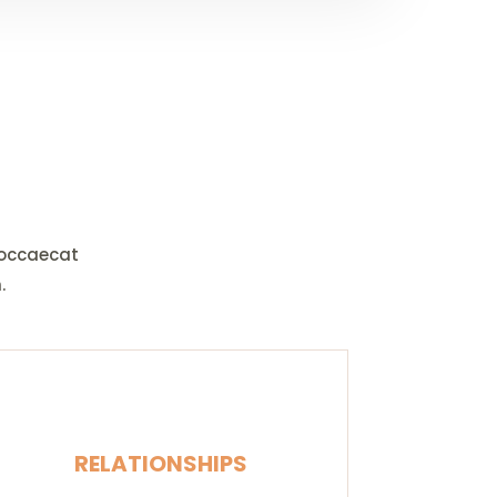
 occaecat
.
RELATIONSHIPS