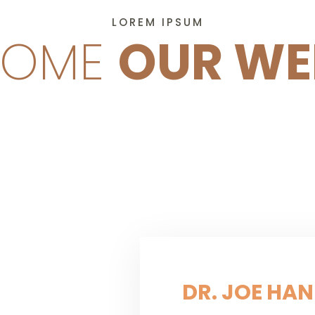
LOREM IPSUM
COME
OUR WE
DR. JOE HA