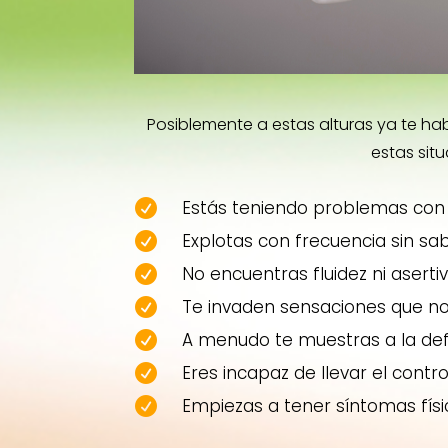
Posiblemente a estas alturas ya te 
estas sit
Estás teniendo problemas con t

Explotas con frecuencia sin s

No encuentras fluidez ni asert

Te invaden sensaciones que no

A menudo te muestras a la de

Eres incapaz de llevar el contr

Empiezas a tener síntomas físic
