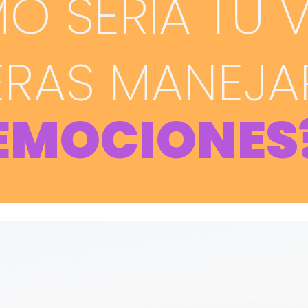
 SERÍA TU V
ERAS MANEJA
EMOCIONES