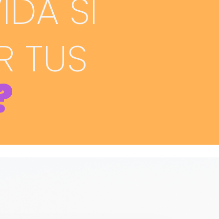
IDA SI
R TUS
?