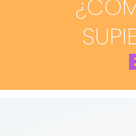
¿CÓMO
SUPI